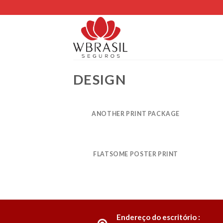
Skip
to
content
DESIGN
ANOTHER PRINT PACKAGE
FLATSOME POSTER PRINT
Endereço do escritório :