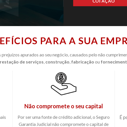
COTAÇÃO
EFÍCIOS PARA A SUA EMP
 prejuízos apurados ao seu negócio, causados pelo não cumprimen
restação de serviços
,
construção
,
fabricação
ou
forneciment
Não compromete o seu capital
ais
Por ser uma fonte de crédito adicional, o Seguro
É p
Garantia Judicial não compromete o capital de