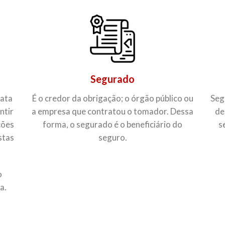
Segurado
rata
É o credor da obrigação; o órgão público ou
Seg
ntir
a empresa que contratou o tomador. Dessa
de
ções
forma, o segurado é o beneficiário do
s
stas
seguro.
o
a.