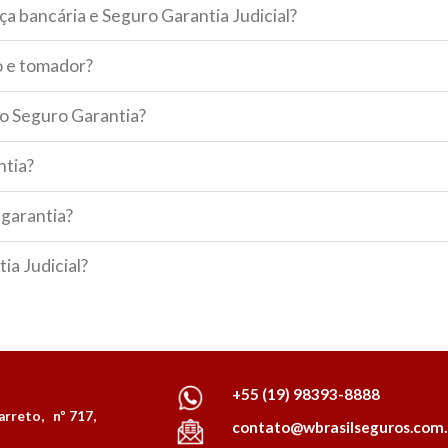
ça bancária e Seguro Garantia Judicial?
o e tomador?
no Seguro Garantia?
ntia?
agarantia?
a Judicial?
+55 (19) 98393-8888
rreto, nº 717,
contato@wbrasilseguros.com.