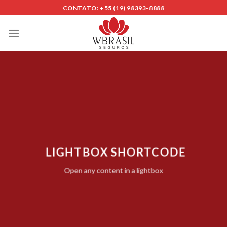
Skip
CONTATO: +55 (19) 98393-8888
to
content
LIGHTBOX SHORTCODE
Open any content in a lightbox